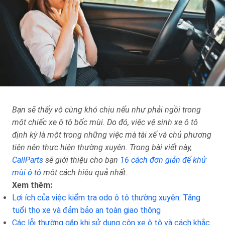
Bạn sẽ thấy vô cùng khó chịu nếu như phải ngồi trong
một chiếc xe ô tô bốc mùi. Do đó, việc vệ sinh xe ô tô
định kỳ là một trong những việc mà tài xế và chủ phương
tiện nên thực hiện thường xuyên. Trong bài viết này,
CallParts
sẽ giới thiệu cho bạn
16 cách đơn giản để khử
mùi ô tô
một cách hiệu quả nhất.
Xem thêm:
Lợi ích của việc kiểm tra odo ô tô thường xuyên: Tăng
tuổi thọ xe và đảm bảo an toàn giao thông
Các lỗi thường gặp khi sử dụng côn xe ô tô và cách khắc