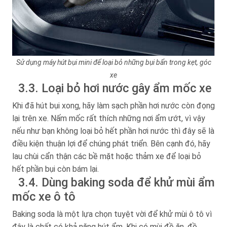
Sử dụng máy hút bụi mini để loại bỏ những bụi bẩn trong kẹt, góc
xe
3.3. Loại bỏ hơi nước gây ẩm mốc xe
Khi đã hút bụi xong, hãy làm sạch phần hơi nước còn đọng
lại trên xe. Nấm mốc rất thích những nơi ẩm ướt, vì vậy
nếu như bạn không loại bỏ hết phần hơi nước thì đây sẽ là
điều kiện thuận lợi để chúng phát triển. Bên cạnh đó, hãy
lau chùi cẩn thận các bề mặt hoặc thảm xe để loại bỏ
hết phần bụi còn bám lại.
3.4. Dùng baking soda để khử mùi ẩm
mốc xe ô tô
Baking soda là một lựa chọn tuyệt vời để khử mùi ô tô vì
đây là chất có khả năng hút ẩm. Khi có mùi đồ ăn, đồ