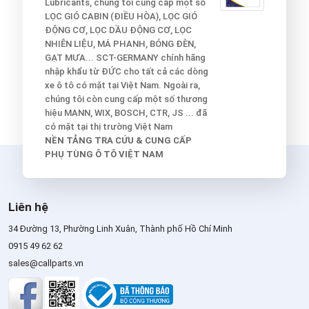
Lubricants, chúng tôi cung cấp một số
LỌC GIÓ CABIN (ĐIỀU HÒA), LỌC GIÓ
ĐỘNG CƠ, LỌC DẦU ĐỘNG CƠ, LỌC
NHIÊN LIỆU, MÁ PHANH, BÓNG ĐÈN,
GẠT MƯA... SCT-GERMANY chính hãng
nhập khẩu từ ĐỨC cho tất cả các dòng
xe ô tô có mặt tại Việt Nam. Ngoài ra,
chúng tôi còn cung cấp một số thương
hiệu MANN, WIX, BOSCH, CTR, JS ... đã
có mặt tại thị trường Việt Nam
NỀN TẢNG TRA CỨU & CUNG CẤP
PHỤ TÙNG Ô TÔ VIỆT NAM
Liên hệ
34 Đường 13, Phường Linh Xuân, Thành phố Hồ Chí Minh
0915 49 62 62
sales@callparts.vn