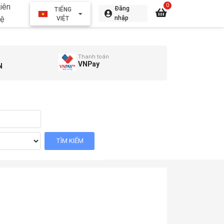
iên
0
Đăng
TIẾNG
hệ
nhập
VIỆT
Thanh toán
VNPay
N