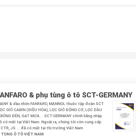
 FANFARO & phụ tùng ô tô SCT-GERMANY
RMANY & dầu nhờn FANFARO, MANNOL thuộc tập đoàn SCT
 LỌC GIÓ CABIN (ĐIỀU HÒA), LỌC GIÓ ĐỘNG CƠ, LỌC DẦU
 BÓNG ĐÈN, GẠT MƯA... SCT-GERMANY chính hãng nhập
 có mặt tại Việt Nam. Ngoài ra, chúng tôi còn cung cấp
TR, JS ... đã có mặt tại thị trường Việt Nam
 TÙNG Ô TÔ VIỆT NAM