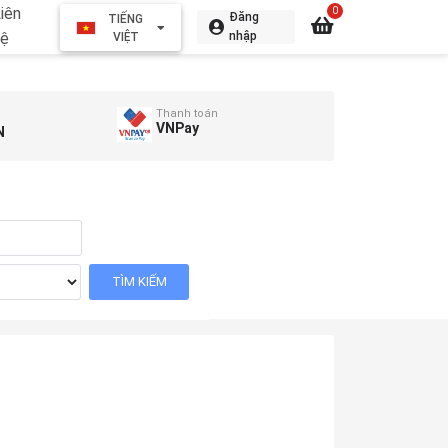
iên
0
Đăng
TIẾNG
hệ
nhập
VIỆT
Thanh toán
VNPay
N