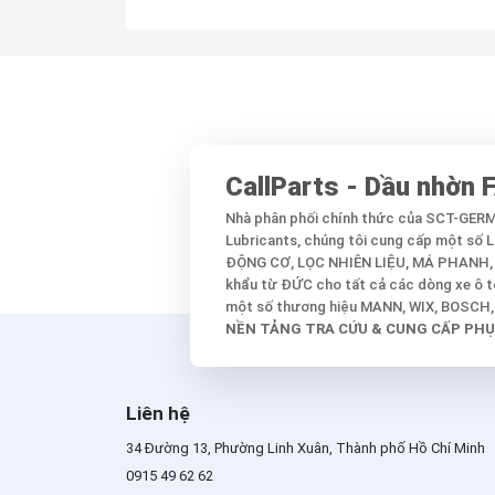
THÊM VÀO GIỎ HÀNG
CallParts - Dầu nhờn
Nhà phân phối chính thức của SCT-GE
Lubricants, chúng tôi cung cấp một số
ĐỘNG CƠ, LỌC NHIÊN LIỆU, MÁ PHANH,
khẩu từ ĐỨC cho tất cả các dòng xe ô tô
một số thương hiệu MANN, WIX, BOSCH, C
NỀN TẢNG TRA CỨU & CUNG CẤP PHỤ
Liên hệ
34 Đường 13, Phường Linh Xuân, Thành phố Hồ Chí Minh
0915 49 62 62