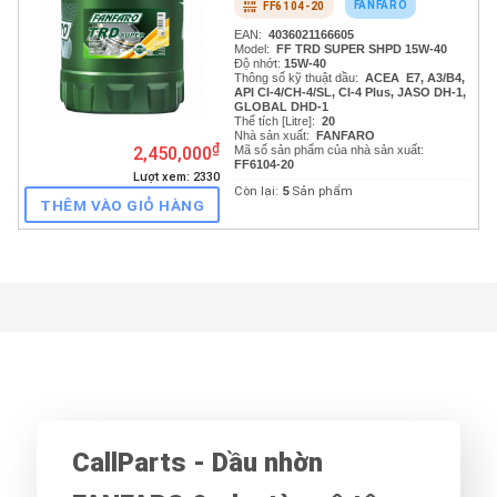
FANFARO
FF6104-20
THÊM VÀO GIỎ HÀNG
₫
2,450,000
Lượt xem: 2330
EAN:
40360211666
Model:
FF TRD 50 
Độ nhớt: 20
W-50
Thông số kỹ thuật d
API CH-4/SL
Thể tích [Litre]:
20
Nhà sản xuất:
FAN
Mã số sản phẩm của
THÊM VÀO GIỎ HÀNG
FF6102-20
Còn lại:
20
Sản ph
CallParts - Dầu nhờn