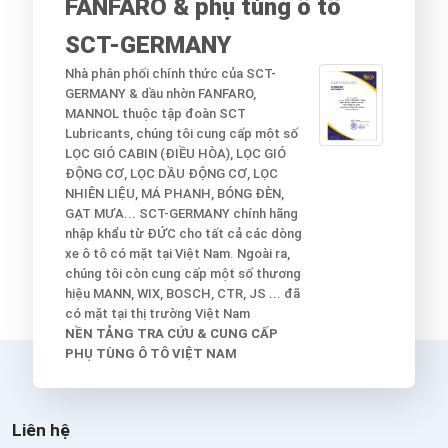
FANFARO & phụ tùng ô tô
SCT-GERMANY
Nhà phân phối chính thức của SCT-
GERMANY & dầu nhờn FANFARO,
MANNOL thuộc tập đoàn SCT
Lubricants, chúng tôi cung cấp một số
LỌC GIÓ CABIN (ĐIỀU HÒA), LỌC GIÓ
EAN:
403602116660
ĐỘNG CƠ, LỌC DẦU ĐỘNG CƠ, LỌC
Model:
FF TRD SUP
NHIÊN LIỆU, MÁ PHANH, BÓNG ĐÈN,
Độ nhớt:
15W-40
GẠT MƯA... SCT-GERMANY chính hãng
Thông số kỹ thuật d
nhập khẩu từ ĐỨC cho tất cả các dòng
API CI-4/CH-4/SL, C
xe ô tô có mặt tại Việt Nam. Ngoài ra,
GLOBAL DHD-1
chúng tôi còn cung cấp một số thương
Thể tích [Litre]:
20
hiệu MANN, WIX, BOSCH, CTR, JS ... đã
Nhà sản xuất:
FAN
có mặt tại thị trường Việt Nam
Mã số sản phẩm của
NỀN TẢNG TRA CỨU & CUNG CẤP
FF6104-20
PHỤ TÙNG Ô TÔ VIỆT NAM
Còn lại:
5
Sản phẩ
Liên hệ