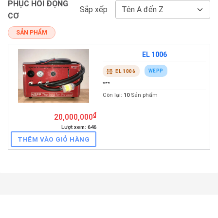
PHỤC HỒI ĐỘNG
Sắp xếp
CƠ
SẢN PHẨM
EL 1006
WEPP
EL 1006
₫
20,000,000
Lượt xem: 646
THÊM VÀO GIỎ HÀNG