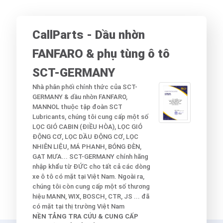
CallParts - Dầu nhờn
FANFARO & phụ tùng ô tô
SCT-GERMANY
Nhà phân phối chính thức của SCT-
***
GERMANY & dầu nhờn FANFARO,
Còn lại:
10
Sản ph
MANNOL thuộc tập đoàn SCT
Lubricants, chúng tôi cung cấp một số
LỌC GIÓ CABIN (ĐIỀU HÒA), LỌC GIÓ
ĐỘNG CƠ, LỌC DẦU ĐỘNG CƠ, LỌC
NHIÊN LIỆU, MÁ PHANH, BÓNG ĐÈN,
GẠT MƯA... SCT-GERMANY chính hãng
nhập khẩu từ ĐỨC cho tất cả các dòng
xe ô tô có mặt tại Việt Nam. Ngoài ra,
chúng tôi còn cung cấp một số thương
hiệu MANN, WIX, BOSCH, CTR, JS ... đã
có mặt tại thị trường Việt Nam
NỀN TẢNG TRA CỨU & CUNG CẤP