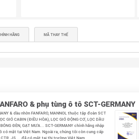
HÍNH HÃNG
MÃ THAY THẾ
 FANFARO & phụ tùng ô tô SCT-GERMANY
RMANY & dầu nhờn FANFARO, MANNOL thuộc tập đoàn SCT
 LỌC GIÓ CABIN (ĐIỀU HÒA), LỌC GIÓ ĐỘNG CƠ, LỌC DẦU
 BÓNG ĐÈN, GẠT MƯA... SCT-GERMANY chính hãng nhập
 có mặt tại Việt Nam. Ngoài ra, chúng tôi còn cung cấp
TR, JS ... đã có mặt tại thị trường Việt Nam