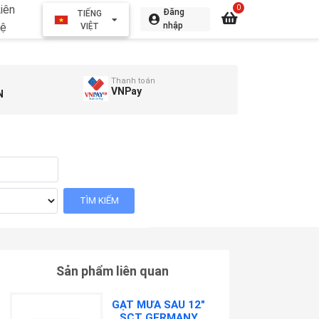
iên
0
Đăng
TIẾNG
hệ
nhập
VIỆT
Thanh toán
VNPay
N
Sản phẩm liên quan
GẠT MƯA SAU 12"
SCT GERMANY