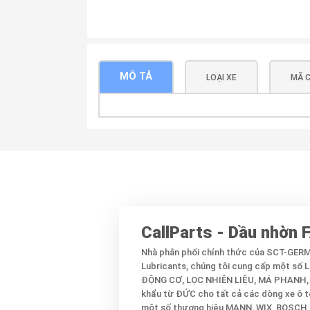
MÔ TẢ
LOẠI XE
MÃ C
CallParts - Dầu nhờn
Nhà phân phối chính thức của SCT-GE
Lubricants, chúng tôi cung cấp một số
ĐỘNG CƠ, LỌC NHIÊN LIỆU, MÁ PHANH,
khẩu từ ĐỨC cho tất cả các dòng xe ô tô
một số thương hiệu MANN, WIX, BOSCH, C