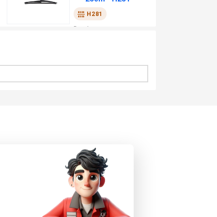
H281
Bosch
₫
330,000
XEM CHI TIẾT
Gạt mưa sau 12"
30cm - H307
H307
Bosch
₫
355,000
XEM CHI TIẾT
Gạt mưa sau 14"
35cm - H352
H352