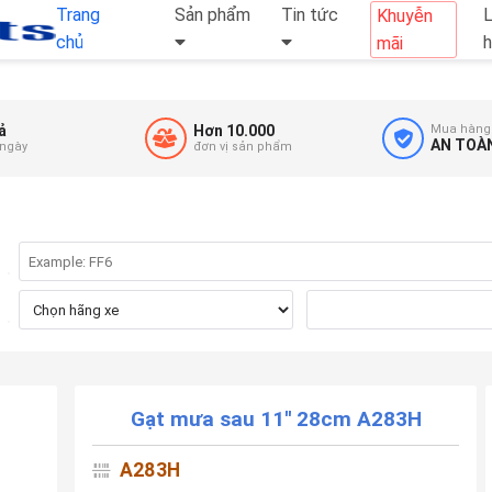
Trang
Sản phẩm
Tin tức
L
Khuyễn
chủ
mãi
ả
Hơn 10.000
Mua hàng
AN TOÀ
 ngày
đơn vị sản phẩm
Gạt mưa sau 11'' 28cm A283H
A283H