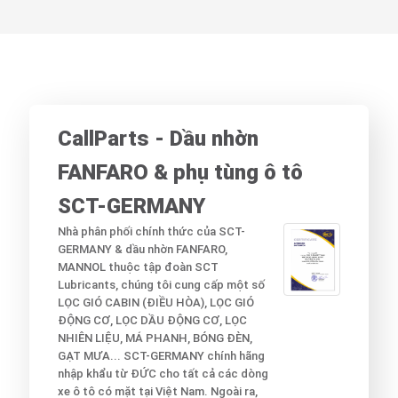
SPS 203
SCT-GERMANY
₫
0
XEM CHI TIẾT
CallParts - Dầu nhờn
FANFARO & phụ tùng ô tô
SCT-GERMANY
Nhà phân phối chính thức của SCT-
GERMANY & dầu nhờn FANFARO,
MANNOL thuộc tập đoàn SCT
Lubricants, chúng tôi cung cấp một số
LỌC GIÓ CABIN (ĐIỀU HÒA), LỌC GIÓ
ĐỘNG CƠ, LỌC DẦU ĐỘNG CƠ, LỌC
NHIÊN LIỆU, MÁ PHANH, BÓNG ĐÈN,
GẠT MƯA... SCT-GERMANY chính hãng
nhập khẩu từ ĐỨC cho tất cả các dòng
xe ô tô có mặt tại Việt Nam. Ngoài ra,