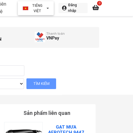
iên
0
Đăng
TIẾNG
hệ
nhập
VIỆT
Thanh toán
VNPay
N
Sản phẩm liên quan
GẠT MƯA
AEROTECH 9447