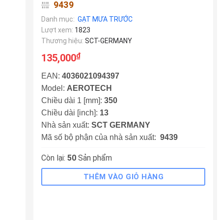
9439
Danh mục:
GẠT MƯA TRƯỚC
Lượt xem:
1823
Thương hiệu:
SCT-GERMANY
₫
135,000
EAN:
4036021094397
Model:
AEROTECH
Chiều dài 1 [mm]:
350
Chiều dài [inch]:
13
Nhà sản xuất:
SCT GERMANY
Mã số bộ phận của nhà sản xuất:
9439
Còn lại:
50
Sản phẩm
THÊM VÀO GIỎ HÀNG