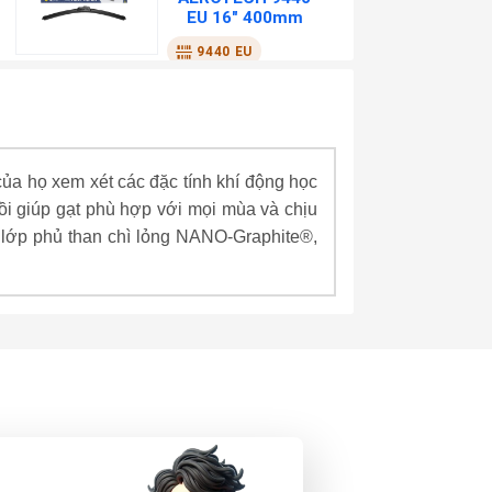
EU 16" 400mm
9440 EU
SCT-GERMANY
₫
225,000
XEM CHI TIẾT
của họ xem xét các đặc tính khí động học
hồi giúp gạt phù hợp với mọi mùa và chịu
GẠT MƯA
 lớp phủ than chì lỏng NANO-Graphite®,
AEROTECH 9441
17" 430mm
9441
SCT-GERMANY
₫
145,000
XEM CHI TIẾT
GẠT MƯA
AEROTECH 9442