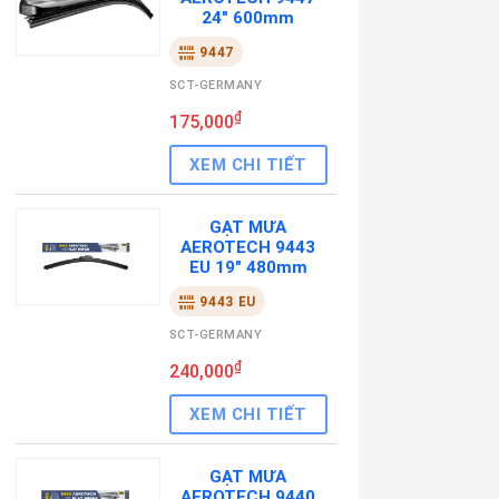
24" 600mm
9447
SCT-GERMANY
₫
175,000
XEM CHI TIẾT
GẠT MƯA
AEROTECH 9443
EU 19" 480mm
9443 EU
SCT-GERMANY
₫
240,000
XEM CHI TIẾT
GẠT MƯA
AEROTECH 9440