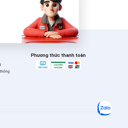
18" 450mm
9442
SCT-GERMANY
₫
150,000
XEM CHI TIẾT
Phương thức thanh toán
GẠT MƯA
AEROTECH 9444
g
EU 20" 500mm
 thông
9444 EU
SCT-GERMANY
₫
240,000
XEM CHI TIẾT
GẠT MƯA
AEROTECH 9445