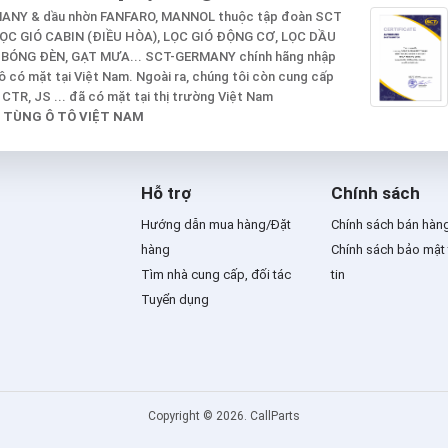
RMANY & dầu nhờn FANFARO, MANNOL thuộc tập đoàn SCT
 LỌC GIÓ CABIN (ĐIỀU HÒA), LỌC GIÓ ĐỘNG CƠ, LỌC DẦU
 BÓNG ĐÈN, GẠT MƯA... SCT-GERMANY chính hãng nhập
 có mặt tại Việt Nam. Ngoài ra, chúng tôi còn cung cấp
TR, JS ... đã có mặt tại thị trường Việt Nam
 TÙNG Ô TÔ VIỆT NAM
Hỗ trợ
Chính sách
Hướng dẫn mua hàng/Đặt
Chính sách bán hàn
hàng
Chính sách bảo mật
Tìm nhà cung cấp, đối tác
tin
Tuyển dụng
Copyright © 2026. CallParts