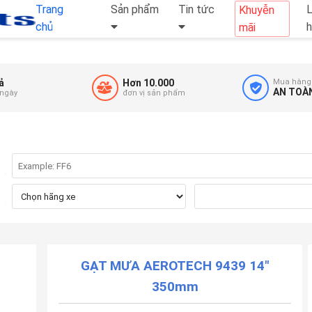
Trang
Sản phẩm
Tin tức
L
Khuyễn
chủ
mãi
ả
Hơn 10.000
Mua hàng
AN TOÀ
 ngày
đơn vị sản phẩm
GẠT MƯA AEROTECH 9439 14"
350mm